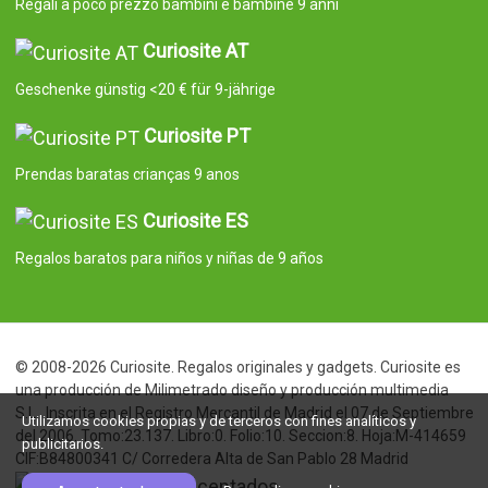
Regali a poco prezzo bambini e bambine 9 anni
Curiosite AT
Geschenke günstig <20 € für 9-jährige
Curiosite PT
Prendas baratas crianças 9 anos
Curiosite ES
Regalos baratos para niños y niñas de 9 años
© 2008-2026 Curiosite. Regalos originales y gadgets. Curiosite es
una producción de Milimetrado diseño y producción multimedia
S.L.. Inscrita en el Registro Mercantil de Madrid el 07 de Septiembre
Utilizamos cookies propias y de terceros con fines analíticos y
del 2006. Tomo:23.137. Libro:0. Folio:10. Seccion:8. Hoja:M-414659
publicitarios.
CIF:B84800341 C/ Corredera Alta de San Pablo 28 Madrid