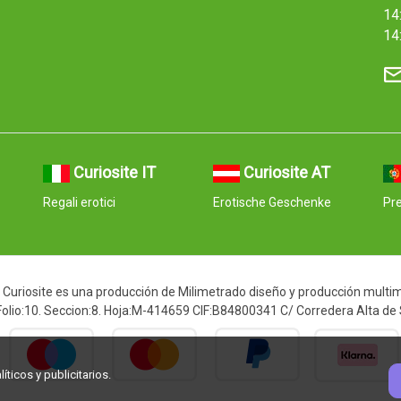
14:
14
Curiosite IT
Curiosite AT
Regali erotici
Erotische Geschenke
Pre
Curiosite es una producción de Milimetrado diseño y producción multimed
 Folio:10. Seccion:8. Hoja:M-414659 CIF:B84800341 C/ Corredera Alta de
ticos y publicitarios.