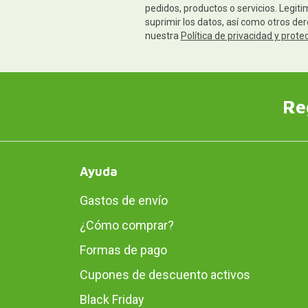
pedidos, productos o servicios. Legiti
suprimir los datos, así como otros de
nuestra
Política de privacidad y prote
Re
Ayuda
Gastos de envío
¿Cómo comprar?
Formas de pago
Cupones de descuento activos
Black Friday