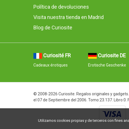
Política de devoluciones
Visita nuestra tienda en Madrid
Blog de Curiosite
Curiosité FR
Curiosite DE
Cadeaux érotiques
Erotische Geschenke
© 2008-2026 Curiosite. Regalos originales y gadgets. 
el 07 de Septiembre del 2006. Tomo:23.137. Libro:0.
Utilizamos cookies propias y de terceros con fines analí