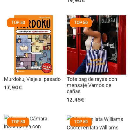
19,90€
TOP 50
TOP 50
Murdoku, Viaje al pasado
Tote bag de rayas con
mensaje Vamos de
17,90€
cañas
12,45€
TOP 50
TOP 50
Cóctel en lata Williams