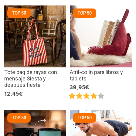
TOP 50
TOP 50
Tote bag de rayas con
Atril-cojín para libros y
mensaje Siesta y
tablets
después fiesta
39,95€
12,45€
TOP 50
TOP 50