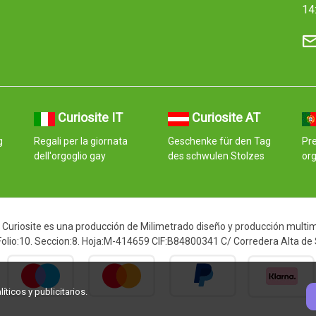
14
Curiosite IT
Curiosite AT
g
Regali per la giornata
Geschenke für den Tag
Pre
dell'orgoglio gay
des schwulen Stolzes
org
Curiosite es una producción de Milimetrado diseño y producción multimed
 Folio:10. Seccion:8. Hoja:M-414659 CIF:B84800341 C/ Corredera Alta de
ticos y publicitarios.