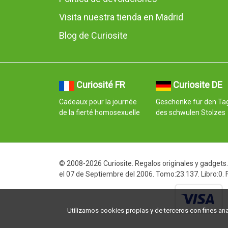
Visita nuestra tienda en Madrid
Blog de Curiosite
Curiosité FR
Curiosite DE
Cadeaux pour la journée
Geschenke für den Ta
de la fierté homosexuelle
des schwulen Stolzes
© 2008-2026 Curiosite. Regalos originales y gadgets. 
el 07 de Septiembre del 2006. Tomo:23.137. Libro:0.
Utilizamos cookies propias y de terceros con fines analí