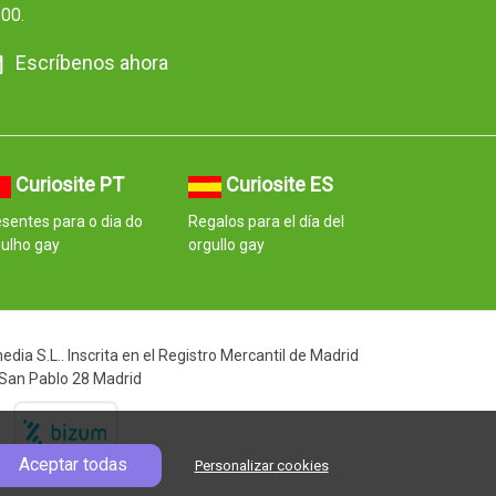
:00.
Escríbenos ahora
Curiosite PT
Curiosite ES
sentes para o dia do
Regalos para el día del
ulho gay
orgullo gay
ia S.L.. Inscrita en el Registro Mercantil de Madrid
 San Pablo 28 Madrid
Aceptar todas
Personalizar cookies