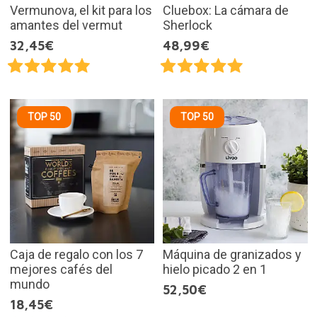
Vermunova, el kit para los
Cluebox: La cámara de
amantes del vermut
Sherlock
32,45€
48,99€
TOP 50
TOP 50
Caja de regalo con los 7
Máquina de granizados y
mejores cafés del
hielo picado 2 en 1
mundo
52,50€
18,45€