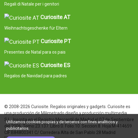
Regali di Natale per i genitori
Curiosite AT
Weihnachtsgeschenke für Eltern
Curiosite PT
Presentes de Natal para os pais
Curiosite ES
Regalos de Navidad para padres
© 2008-2026 Curiosite. Regalos originales y gadgets. Curiosite es
una producción de Milimetrado diseño y producción multimedia
S.L.. Inscrita en el Registro Mercantil de Madrid el 07 de Septiembre
Utilizamos cookies propias y de terceros con fines analíticos y
del 2006. Tomo:23.137. Libro:0. Folio:10. Seccion:8. Hoja:M-414659
publicitarios.
CIF:B84800341 C/ Corredera Alta de San Pablo 28 Madrid