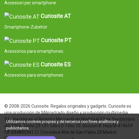
Accessori per smartphone
Curiosite AT
Smartphone-Zubehör
Curiosite PT
Acessórios para smartphones
Curiosite ES
Accesorios para smartphones
© 2008-2026 Curiosite. Regalos originales y gadgets. Curiosite es
una producción de Milimetrado diseño y producción multimedia
S.L.. Inscrita en el Registro Mercantil de Madrid el 07 de Septiembre
Utilizamos cookies propias y de terceros con fines analíticos y
del 2006. Tomo:23.137. Libro:0. Folio:10. Seccion:8. Hoja:M-414659
publicitarios.
CIF:B84800341 C/ Corredera Alta de San Pablo 28 Madrid