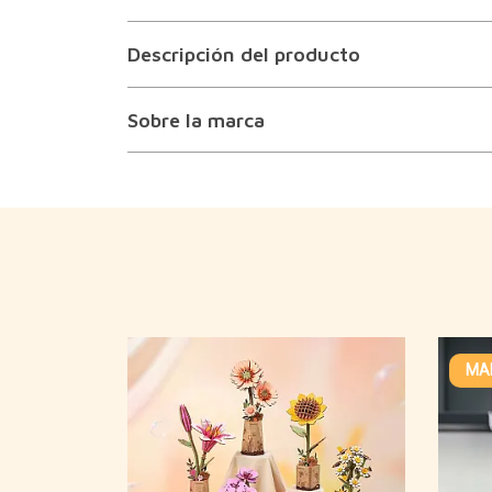
Descripción del producto
Sobre la marca
MAD
útil carga
diseño para