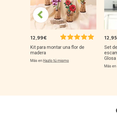
12,99€
12,9
Kit para montar una flor de
Set de
madera
escam
Glosa
Más en
Hazlo tú mismo
Más e