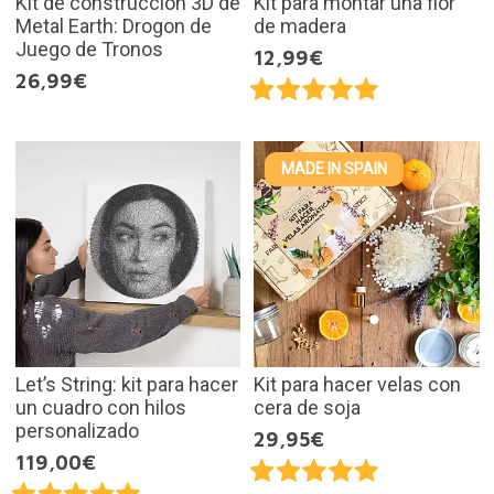
Kit de construcción 3D de
Kit para montar una flor
Metal Earth: Drogon de
de madera
Juego de Tronos
12,99€
26,99€
MADE IN SPAIN
Let’s String: kit para hacer
Kit para hacer velas con
un cuadro con hilos
cera de soja
personalizado
29,95€
119,00€