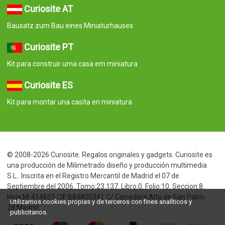
Curiosite AT
Bausatz zum Bau eines Miniaturhauses
Curiosite PT
Kit para construir uma casa em miniatura
Curiosite ES
Kit para montar una casita en miniatura
© 2008-2026 Curiosite. Regalos originales y gadgets. Curiosite es
una producción de Milimetrado diseño y producción multimedia
S.L.. Inscrita en el Registro Mercantil de Madrid el 07 de
Septiembre del 2006. Tomo:23.137. Libro:0. Folio:10. Seccion:8.
Hoja:M-414659 CIF:B84800341 C/ Corredera Alta de San Pablo
Utilizamos cookies propias y de terceros con fines analíticos y
28 Madrid
publicitarios.