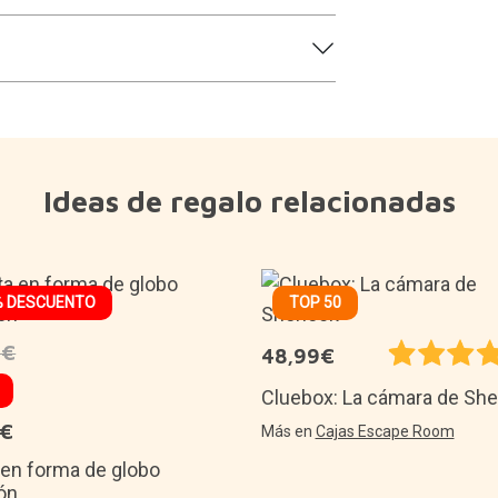
Ideas de regalo relacionadas
% DESCUENTO
TOP 50
9€
48,99€
Cluebox: La cámara de She
9€
Más en
Cajas Escape Room
 en forma de globo
ón