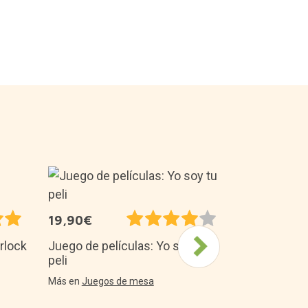
26,99€
19,90€
Kit de cons
Earth: Drog
rlock
Juego de películas: Yo soy tu
Tronos
peli
Más en
Hazlo 
Más en
Juegos de mesa