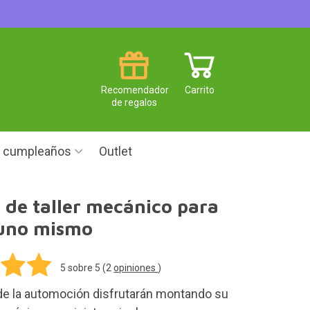
Recomendador
Carrito
de regalos
e cumpleaños
Outlet
de taller mecánico para
uno mismo
5
sobre 5 (
2
opiniones
)
e la automoción disfrutarán montando su