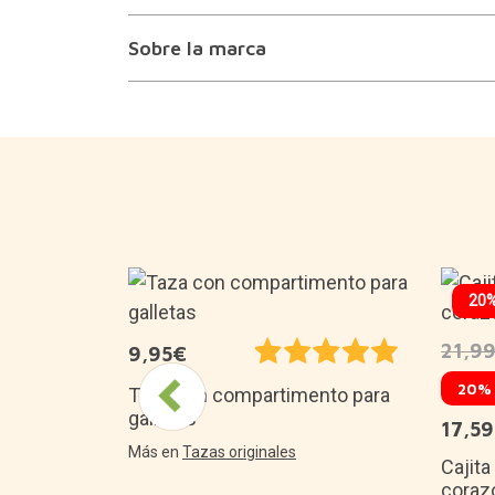
Sobre la marca
20
21,9
9,95€
 retro
20%
Taza con compartimento para
galletas
17,5
Más en
Tazas originales
Cajita
coraz