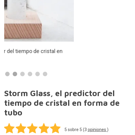
tubo
5
sobre 5 (
3
opiniones
)
¿Quieres saber qué tiempo va a hacer? Hazlo
mientras le das un toque decorativo a tu casa con el
Storm Glass en forma de tubo con base de madera
de haya.
19,99€
Añadir al Carrito
Gastos de envío gratis en pedidos de más de
50,00€. Resto de pedidos 3,90€