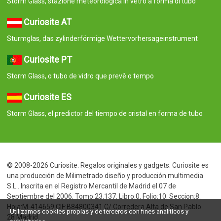
S.L.. Inscrita en el Registro Mercantil de Madrid el 07 de
Septiembre del 2006. Tomo:23.137. Libro:0. Folio:10. Seccion:8.
Hoja:M-414659 CIF:B84800341 C/ Corredera Alta de San Pablo
28 Madrid
Utilizamos cookies propias y de terceros con fines analíticos y