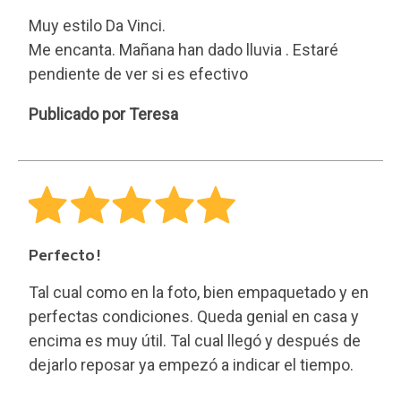
encima es muy útil. Tal cual llegó y después de
dejarlo reposar ya empezó a indicar el tiempo.
Muy contenta con la compra
M
Publicado por M
Original e ideal para predecir el tiempo
Fue un regalo, y le encantó.
Es ideal para predecir el tiempo, y con una
estética muy bonita.
Tiene un tamaño muy práctico para colocar entre
2 ventanas, en las ventanas dobles.