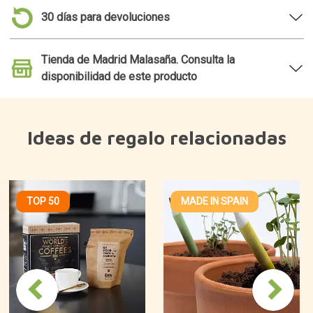
Caja de regalo con los 7
Lápices plantables
mejores cafés del
3,90€
mundo
18,45€
¿Por qué nos gusta?
Un tubo de cristal que predice el tiempo que va a
hacer.
Es como el primero usado por el almirante