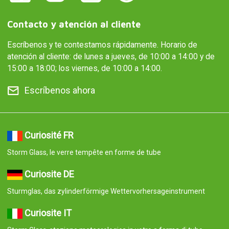
Sturmglas, das zylinderförmige Wettervorhersageinstrument
Curiosite IT
Storm Glass, stazione meteorologica in vetro a forma di tubo
Curiosite AT
Sturmglas, das zylinderförmige Wettervorhersageinstrument
Curiosite PT
Storm Glass, o tubo de vidro que prevê o tempo
Curiosite ES
Storm Glass, el predictor del tiempo de cristal en forma de tubo
© 2008-2026 Curiosite. Regalos originales y gadgets. Curiosite es
una producción de Milimetrado diseño y producción multimedia