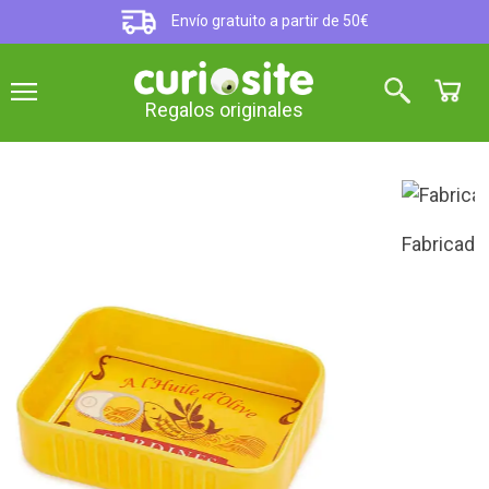
Envío gratuito a partir de 50€
Regalos originales
Fabricado en cerámica
Cuenco para aperitivo en forma
de lata de conservas
5
sobre 5 (
1
opinión
)