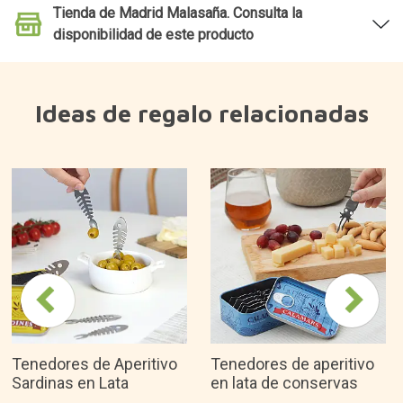
Tenedores de Aperitivo
Tenedores de aperitivo
Sardinas en Lata
en lata de conservas
12,95€
12,95€
¿Por qué nos gusta?
Diseño original y colorido.
Fabricado en cerámica de primera calidad y
pintado a mano.
Son apilables.
Diseñado en España.
Es una buena idea de regalo para...