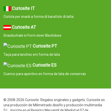
© 2008-2026 Curiosite. Regalos originales y gadgets. Curiosite es
una producción de Milimetrado diseño y producción multimedia
S.L.. Inscrita en el Registro Mercantil de Madrid el 07 de
Septiembre del 2006. Tomo:23.137. Libro:0. Folio:10. Seccion:8.
Hoja:M-414659 CIF:B84800341 C/ Corredera Alta de San Pablo
28 Madrid