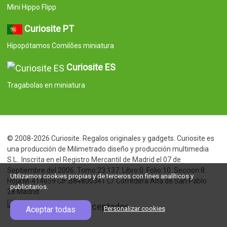
Mini Hippo Flipp
Curiosite PT
Hipopótamos Comilões miniatura
Curiosite ES
Tragabolas en miniatura
© 2008-2026 Curiosite. Regalos originales y gadgets. Curiosite es
una producción de Milimetrado diseño y producción multimedia
S.L.. Inscrita en el Registro Mercantil de Madrid el 07 de
Septiembre del 2006. Tomo:23.137. Libro:0. Folio:10. Seccion:8.
Utilizamos cookies propias y de terceros con fines analíticos y
Hoja:M-414659 CIF:B84800341 C/ Corredera Alta de San Pablo
publicitarios.
28 Madrid
Aceptar todas
Personalizar cookies