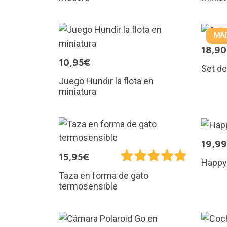
MAD
18,9
10,95€
Set de
Juego Hundir la flota en
miniatura
19,9
15,95€
Happy
Taza en forma de gato
termosensible