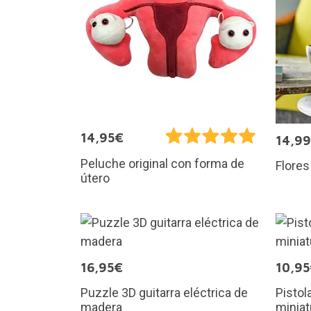
14,95€
14,9
Peluche original con forma de
Flore
útero
16,95€
10,9
Puzzle 3D guitarra eléctrica de
Pistol
madera
miniat