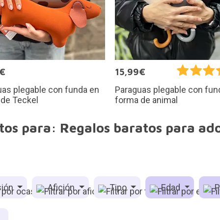
9€
15,99€
as plegable con funda en
Paraguas plegable con fun
 de Teckel
forma de animal
tos para: Regalos baratos para ado
ión
Afición
Tipo
Edad
P