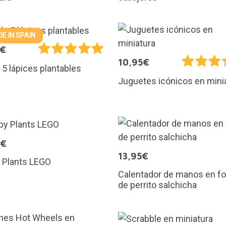
E IN SPAIN
0€
10,95€
 5 lápices plantables
Juguetes icónicos en mini
9€
13,95€
 Plants LEGO
Calentador de manos en f
de perrito salchicha