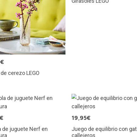
Girasoles LEGO
9€
s de cerezo LEGO
5€
19,95€
a de juguete Nerf en
Juego de equilibrio con gat
ura
callejeros