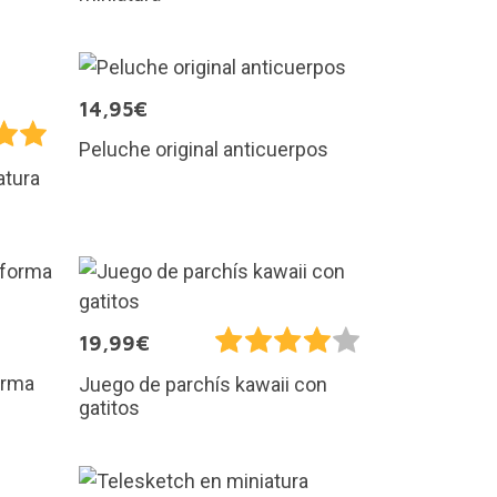
14,95€
Peluche original anticuerpos
atura
19,99€
orma
Juego de parchís kawaii con
gatitos