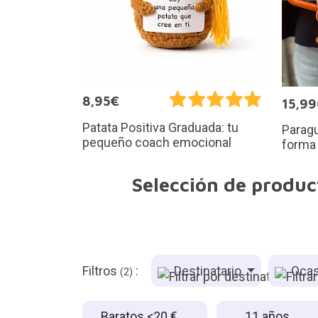
8,95€
15,9
Patata Positiva Graduada: tu
Paragu
pequeño coach emocional
forma
Selección de produc
Filtros
:
Destinatario
Ocas
(2)
Baratos <20 €
11 años