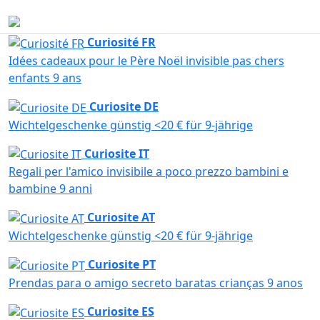
Escríbenos ahora
Curiosité FR
Idées cadeaux pour le Père Noël invisible pas chers
enfants 9 ans
Curiosite DE
Wichtelgeschenke günstig <20 € für 9-jährige
Curiosite IT
Regali per l'amico invisibile a poco prezzo bambini e
bambine 9 anni
Curiosite AT
Wichtelgeschenke günstig <20 € für 9-jährige
Curiosite PT
Prendas para o amigo secreto baratas crianças 9 anos
Curiosite ES