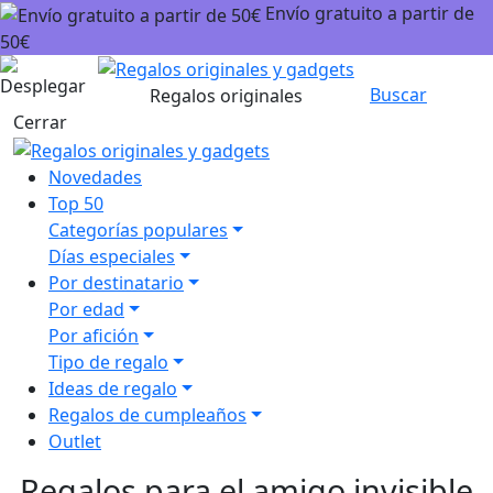
Envío gratuito a partir de
50€
Carrito
Buscar
Regalos originales
Cerrar
Novedades
Top 50
Categorías populares
Días especiales
Por destinatario
Por edad
Por afición
Tipo de regalo
Ideas de regalo
Regalos de cumpleaños
Outlet
Regalos para el amigo invisible