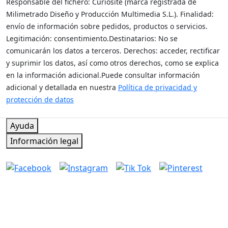
Responsable del fichero: Curiosite (marca registrada de
Milimetrado Diseño y Producción Multimedia S.L.). Finalidad:
envío de información sobre pedidos, productos o servicios.
Legitimación: consentimiento.Destinatarios: No se
comunicarán los datos a terceros. Derechos: acceder, rectificar
y suprimir los datos, así como otros derechos, como se explica
en la información adicional.Puede consultar información
adicional y detallada en nuestra
Política de privacidad y
protección de datos
Regalar es dar sin recibir nada a cambio
Ayuda
Información legal
Síguenos
Contacto y atención al cliente
Escríbenos y te contestamos rápidamente. Horario de atención
al cliente: de lunes a jueves, de 10:00 a 14:00 y de 15:00 a
18:00; los viernes, de 10:00 a 14:00.