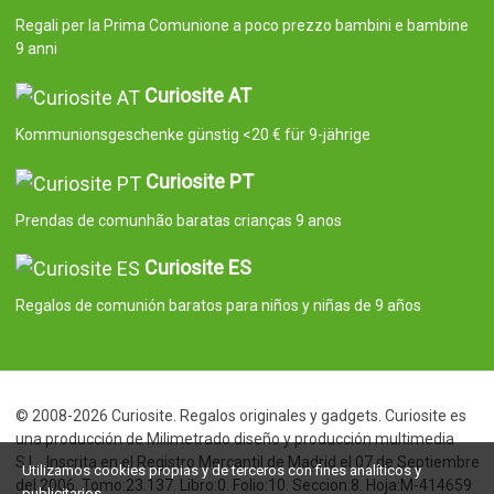
Regali per la Prima Comunione a poco prezzo bambini e bambine
9 anni
Curiosite AT
Kommunionsgeschenke günstig <20 € für 9-jährige
Curiosite PT
Prendas de comunhão baratas crianças 9 anos
Curiosite ES
Regalos de comunión baratos para niños y niñas de 9 años
© 2008-2026 Curiosite. Regalos originales y gadgets. Curiosite es
una producción de Milimetrado diseño y producción multimedia
S.L.. Inscrita en el Registro Mercantil de Madrid el 07 de Septiembre
Utilizamos cookies propias y de terceros con fines analíticos y
del 2006. Tomo:23.137. Libro:0. Folio:10. Seccion:8. Hoja:M-414659
publicitarios.