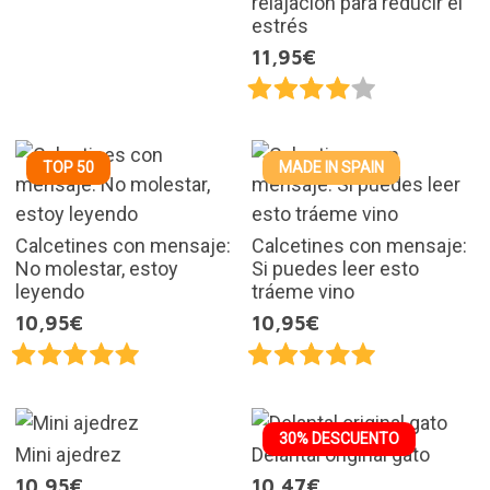
relajación para reducir el
estrés
11,95€
TOP 50
MADE IN SPAIN
Calcetines con mensaje:
Calcetines con mensaje:
No molestar, estoy
Si puedes leer esto
leyendo
tráeme vino
10,95€
10,95€
30% DESCUENTO
Mini ajedrez
Delantal original gato
10,95€
10,47€