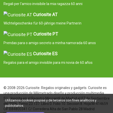
Regali per l'amico invisibile la mia ragazza 60 anni
Curiosite AT
Wichtelgeschenke für 60-jährige meine Partnerin
Curiosite PT
Prendas para o amigo secreto a minha namorada 60 anos
Curiosite ES
Regalos para el amigo invisible para mi novia de 60 años
© 2008-2026 Curiosite. Regalos originales y gadgets. Curiosite es
una producción de Milimetrado diseño y producción multimedia
S.L.. Inscrita en el Registro Mercantil de Madrid el 07 de Septiembre
Utilizamos cookies propias y de terceros con fines analíticos y
del 2006. Tomo:23.137. Libro:0. Folio:10. Seccion:8. Hoja:M-414659
publicitarios.
CIF:B84800341 C/ Corredera Alta de San Pablo 28 Madrid