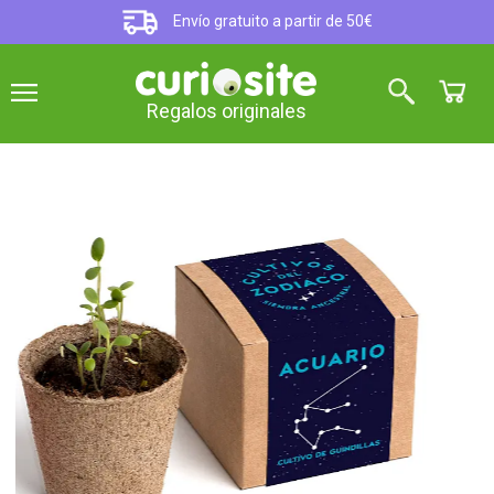
Envío gratuito a partir de 50€
Regalos originales
Aries lleva cilantro
Kits de autocultivo del Zodiaco
4
sobre 5 (
3
opiniones
)
Utiliza el sistema de siembra ancestral en estos kits