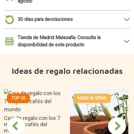
mundo
18,45€
Lápices plantables
3,90€
¿Por qué nos gusta?
Las bombas de semillas garantizan el éxito de la
germinación.
Diseñado y fabricado en España.
Una forma original de hacer un regalo del
zodiaco.