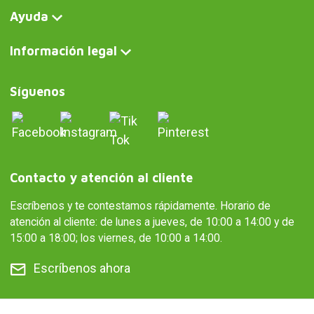
© 2008-2026 Curiosite. Regalos originales y gadgets. Curiosite es
una producción de Milimetrado diseño y producción multimedia
S.L.. Inscrita en el Registro Mercantil de Madrid el 07 de
Septiembre del 2006. Tomo:23.137. Libro:0. Folio:10. Seccion:8.
Hoja:M-414659 CIF:B84800341 C/ Corredera Alta de San Pablo
28 Madrid