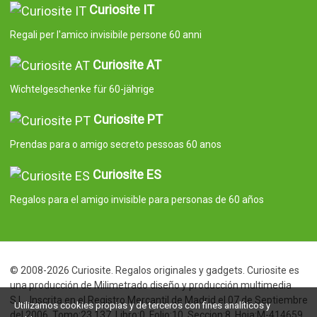
Curiosite IT
Regali per l'amico invisibile persone 60 anni
Curiosite AT
Wichtelgeschenke für 60-jährige
Curiosite PT
Prendas para o amigo secreto pessoas 60 anos
Curiosite ES
Regalos para el amigo invisible para personas de 60 años
© 2008-2026 Curiosite. Regalos originales y gadgets. Curiosite es
una producción de Milimetrado diseño y producción multimedia
S.L.. Inscrita en el Registro Mercantil de Madrid el 07 de Septiembre
Utilizamos cookies propias y de terceros con fines analíticos y
del 2006. Tomo:23.137. Libro:0. Folio:10. Seccion:8. Hoja:M-414659