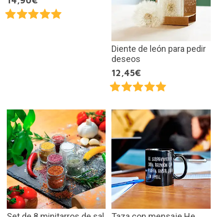
14,90€
Diente de león para pedir
deseos
12,45€
Set de 8 minitarros de sal
Taza con mensaje He