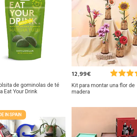
€
12,99€
olsita de gominolas de té
Kit para montar una flor de
 Eat Your Drink
madera
E IN SPAIN