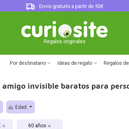
Envío gratuito a partir de 50€
Regalos originales
Por destinatario
Ideas de regalo
Regalos d
 amigo invisible baratos para per
Edad
€
60 años