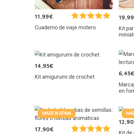
11,99€
19,9
Cuaderno de viaje motero
Kit pa
miniat
14,95€
6,45
Kit amigurumi de crochet
Marcap
en for
MADE IN SPAIN
MAD
12,9
17,90€
Kit de