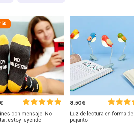
 50
5€
8,50€
tines con mensaje: No
Luz de lectura en forma de
ar, estoy leyendo
pajarito