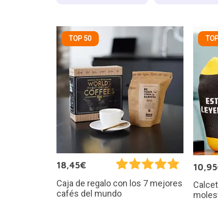
TOP 50
TOP
18,45€
10,9
Caja de regalo con los 7 mejores
Calce
cafés del mundo
molest