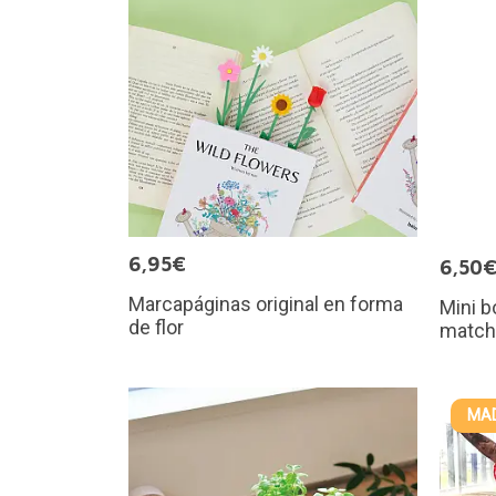
6,95€
6,50
Marcapáginas original en forma
Mini b
de flor
matcha
MAD