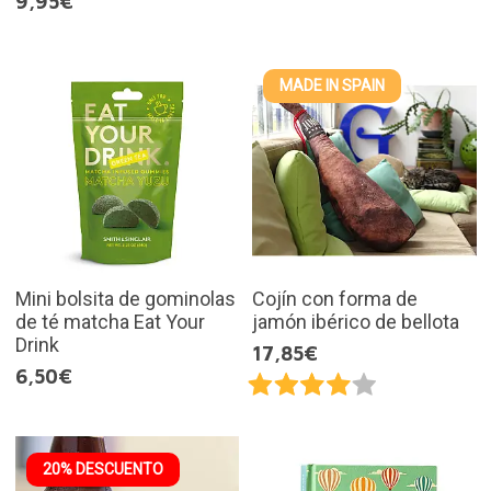
9,95€
MADE IN SPAIN
Mini bolsita de gominolas
Cojín con forma de
de té matcha Eat Your
jamón ibérico de bellota
Drink
17,85€
6,50€
20% DESCUENTO