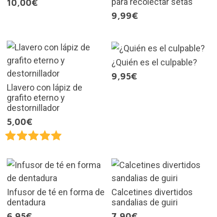
para recolectar setas
10,00€
9,99€
¿Quién es el culpable?
9,95€
Llavero con lápiz de
grafito eterno y
destornillador
5,00€
Infusor de té en forma de
Calcetines divertidos
dentadura
sandalias de guiri
6,95€
7,90€