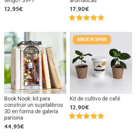
tengo? 39+1
aromáticas
12,95€
17,90€
MADE IN SPAIN
Book Nook: kit para
Kit de cultivo de café
construir un sujetalibros
12,90€
3D en forma de galería
parisina
44,95€