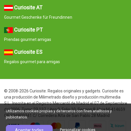
Curiosite AT
Gourmet Geschenke für Freundinnen
Curiosite PT
Prendas gourmet amigas
Curiosite ES
Regalos gourmet para amigas
© 2008-2026 Curiosite. Regalos originales y gadgets. Curiosite es
una producción de Milimetrado diseño y producción multimedia
S.L.. Inscrita en el Registro Mercantil de Madrid el 07 de Septiembre
del 2006. Tomo:23.137. Libro:0. Folio:10. Seccion:8. Hoja:M-414659
Utilizamos cookies propias y de terceros con fines analíticos y
CIF:B84800341 C/ Corredera Alta de San Pablo 28 Madrid
publicitarios.
Aceptar todas
Personalizar cookies