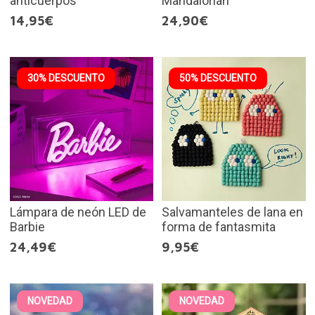
anticuerpos
Mandalorian
14,95€
24,90€
30% DESCUENTO
50% DESCUENTO
Lámpara de neón LED de
Salvamanteles de lana en
Barbie
forma de fantasmita
24,49€
9,95€
NOVEDAD
NOVEDAD