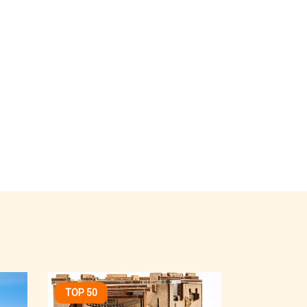
TOP 50
13,95€