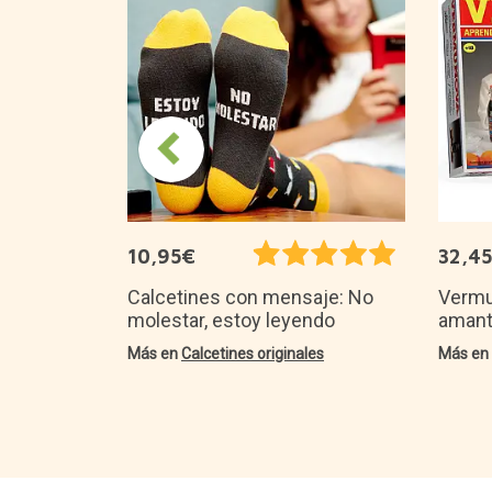
ero en
r uno
10,95€
32,4
Calcetines con mensaje: No
Vermun
molestar, estoy leyendo
amant
Más en
Calcetines originales
Más e