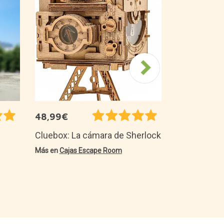
Calentador
forma de ll
Más en
Cojines
48,99€
Cluebox: La cámara de Sherlock
Más en
Cajas Escape Room