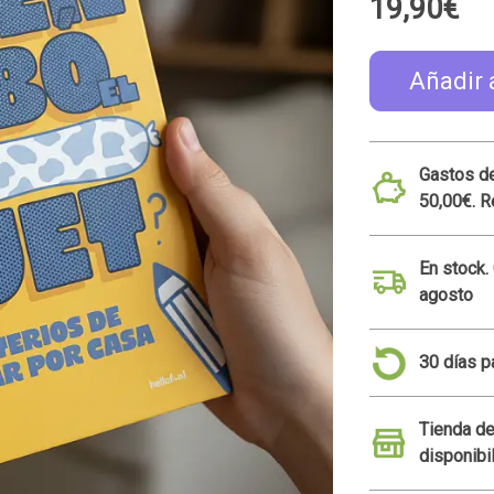
19,90€
Añadir 
Gastos de
50,00€. R
En stock.
agosto
30 días p
Tienda de
disponibi