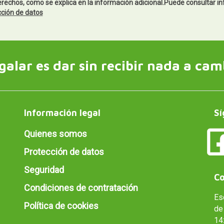
derechos, como se explica en la información adicional.Puede consultar in
cción de datos
galar es dar sin recibir nada a cam
Información legal
Sí
Quienes somos
Protección de datos
Seguridad
Co
Condiciones de contratación
Es
Política de cookies
de 
14: