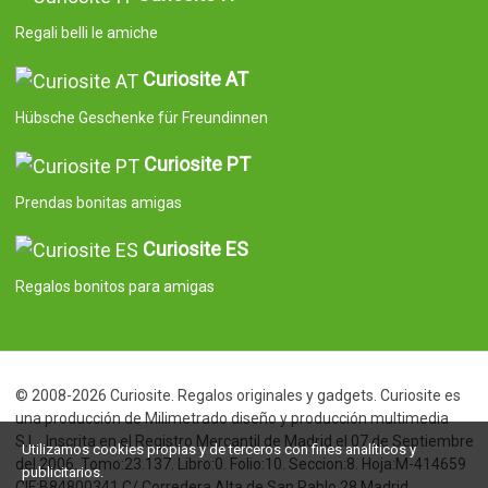
Regali belli le amiche
Curiosite AT
Hübsche Geschenke für Freundinnen
Curiosite PT
Prendas bonitas amigas
Curiosite ES
Regalos bonitos para amigas
© 2008-2026 Curiosite. Regalos originales y gadgets. Curiosite es
una producción de Milimetrado diseño y producción multimedia
S.L.. Inscrita en el Registro Mercantil de Madrid el 07 de Septiembre
Utilizamos cookies propias y de terceros con fines analíticos y
del 2006. Tomo:23.137. Libro:0. Folio:10. Seccion:8. Hoja:M-414659
publicitarios.
CIF:B84800341 C/ Corredera Alta de San Pablo 28 Madrid