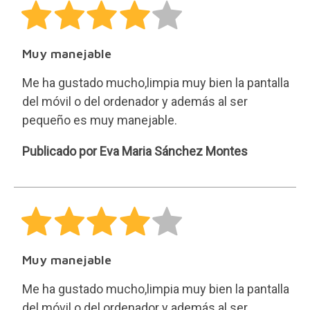
Muy manejable
Me ha gustado mucho,limpia muy bien la pantalla
del móvil o del ordenador y además al ser
pequeño es muy manejable.
Eva
Publicado por Eva Maria Sánchez Montes
Maria
Sánchez
Montes
Muy manejable
Me ha gustado mucho,limpia muy bien la pantalla
del móvil o del ordenador y además al ser