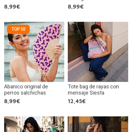
8,99€
8,99€
TOP 50
Abanico original de
Tote bag de rayas con
perros salchichas
mensaje Siesta
8,99€
12,45€