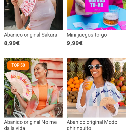
Abanico original Sakura
Mini juegos to-go
8,99€
9,99€
TOP 50
Abanico original No me
Abanico original Modo
da la vida
chiringuito