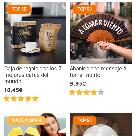
TOP 50
TOP 50
Caja de regalo con los 7
Abanico con mensaje A
mejores cafés del
tomar viento
mundo
9,95€
18,45€
MADE IN SPAIN
TOP 50