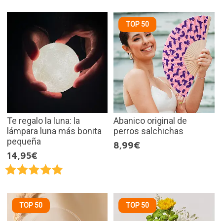
TOP 50
Te regalo la luna: la
Abanico original de
lámpara luna más bonita
perros salchichas
pequeña
8,99€
14,95€
TOP 50
TOP 50