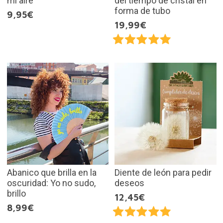
mi aire
del tiempo de cristal en
forma de tubo
9,95€
19,99€
Abanico que brilla en la
Diente de león para pedir
oscuridad: Yo no sudo,
deseos
brillo
12,45€
8,99€