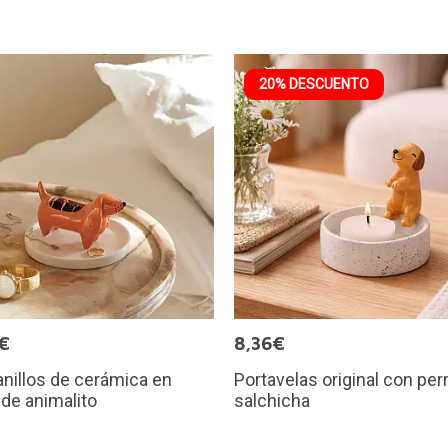
20% DESCUENTO
€
8,36€
anillos de cerámica en
Portavelas original con perr
de animalito
salchicha