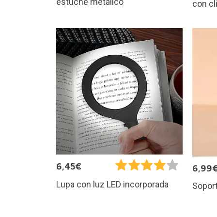
estuche metálico
con cl
6,45€
6,99
Lupa con luz LED incorporada
Soport