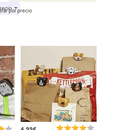
recio
4,99€