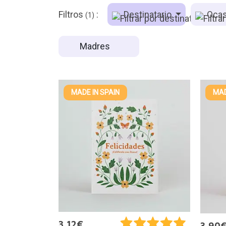
Filtros
:
Destinatario
Ocas
(1)
Madres
MADE IN SPAIN
MAD
3,12€
3,90