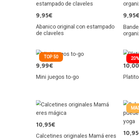
9,95€
9,95
Abanico original con estampado
Bandej
de claveles
organ
TOP 50
20%
9,99€
10,0
Mini juegos to-go
Platit
MAD
10,95€
10,9
Calcetines originales Mamá eres