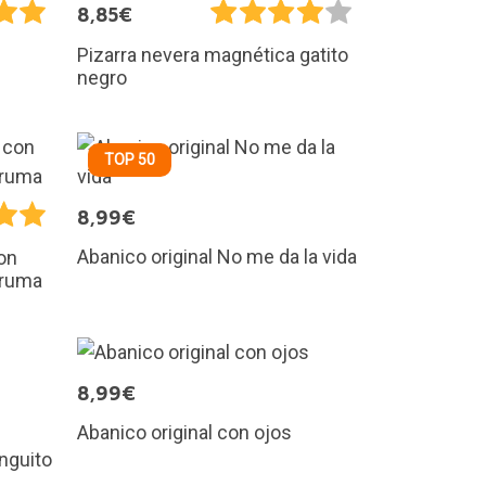
8,85€
Pizarra nevera magnética gatito
negro
TOP 50
8,99€
Abanico original No me da la vida
on
aruma
8,99€
Abanico original con ojos
inguito