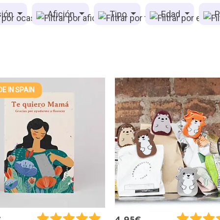
ión
Afición
Tipo
Edad
P
E IN SPAIN
€
4,95€