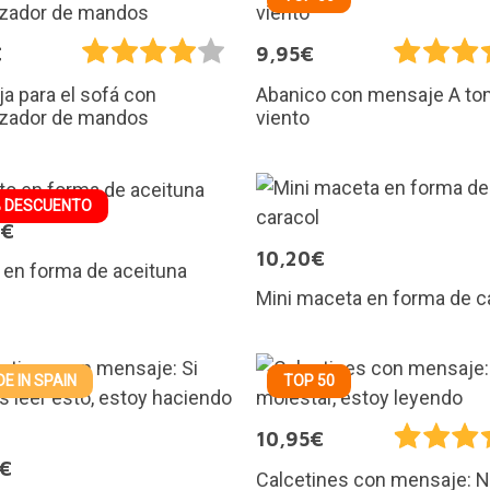
€
9,95€
a para el sofá con
Abanico con mensaje A to
izador de mandos
viento
 DESCUENTO
0€
10,20€
o en forma de aceituna
Mini maceta en forma de c
E IN SPAIN
TOP 50
10,95€
5€
Calcetines con mensaje: 