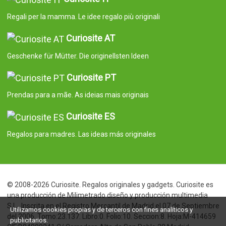
Regali per la mamma. Le idee regalo più originali
Curiosite AT
Geschenke für Mütter. Die originellsten Ideen
Curiosite PT
Prendas para a mãe. As ideias mais originais
Curiosite ES
Regalos para madres. Las ideas más originales
© 2008-2026 Curiosite. Regalos originales y gadgets. Curiosite es
una producción de Milimetrado diseño y producción multimedia
S.L.. Inscrita en el Registro Mercantil de Madrid el 07 de Septiembre
Utilizamos cookies propias y de terceros con fines analíticos y
del 2006. Tomo:23.137. Libro:0. Folio:10. Seccion:8. Hoja:M-414659
publicitarios.