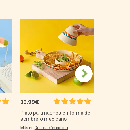
13,99€
Marco de fo
asomando
Más en
Decora
36,99€
Plato para nachos en forma de
sombrero mexicano
Más en
Decoración cocina