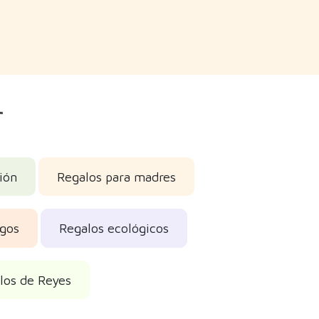
r
ión
Regalos para madres
igos
Regalos ecológicos
los de Reyes