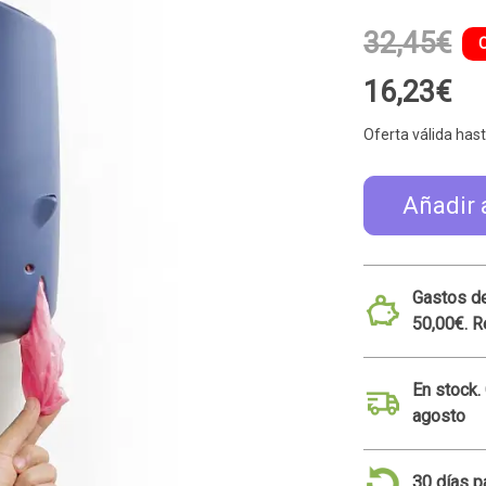
32,45€
16,23€
Oferta válida hast
Añadir 
Gastos de
50,00€. R
En stock.
agosto
30 días p