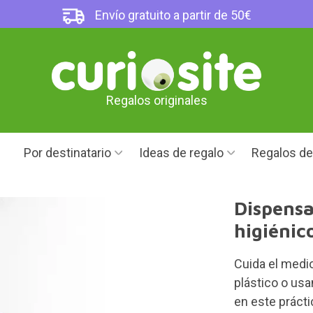
Envío gratuito a partir de 50€
Regalos originales
Por destinatario
Ideas de regalo
Regalos d
Dispensa
higiénic
Cuida el medio
plástico o usa
en este práct