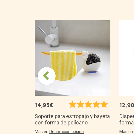
ibir
paras
14,95€
12,9
Soporte para estropajo y bayeta
Dispen
con forma de pelícano
forma 
Más en
Decoración cocina
Más e