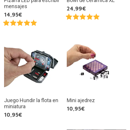
Pizarra LED para escribir
Bowl de cerámica XL
mensajes
24,99€
14,95€
Juego Hundir la flota en
Mini ajedrez
miniatura
10,95€
10,95€