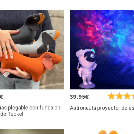
9€
39,95€
as plegable con funda en
Astronauta proyector de es
 de Teckel