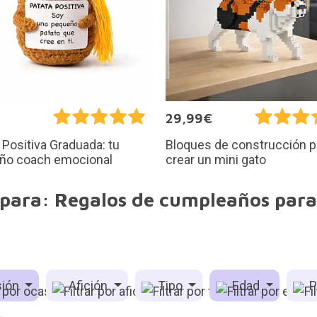
€
29,99€
 Positiva Graduada: tu
Bloques de construcción p
ño coach emocional
crear un mini gato
 para: Regalos de cumpleaños para 
ión
Afición
Tipo
Edad
P