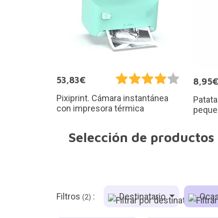
53,83€
8,95
Pixiprint. Cámara instantánea
Patata
con impresora térmica
peque
Selección de productos
Filtros
:
Destinatario
Ocas
(2)