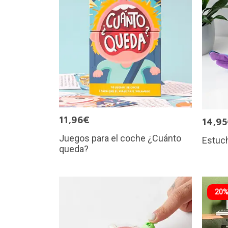
11,96€
14,9
Juegos para el coche ¿Cuánto
Estuch
queda?
20%