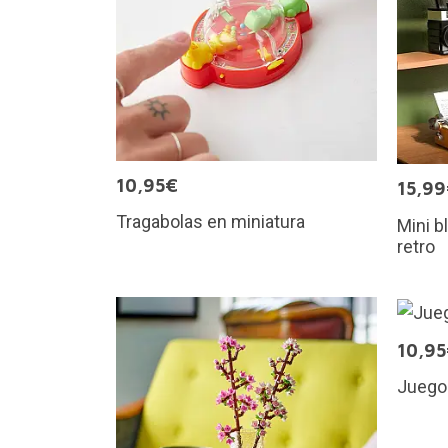
10,95€
15,9
Tragabolas en miniatura
Mini b
retro
10,9
Juego