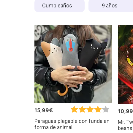
Cumpleaños
9 años
15,99€
10,9
Paraguas plegable con funda en
Mr. Tw
forma de animal
beans