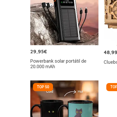
29,95€
48,9
Powerbank solar portátil de
Cluebo
20.000 mAh
TOP 50
TOP