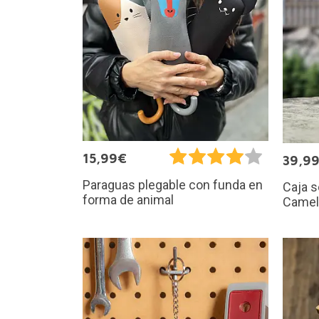
15,99€
39,9
Paraguas plegable con funda en
Caja s
forma de animal
Camel