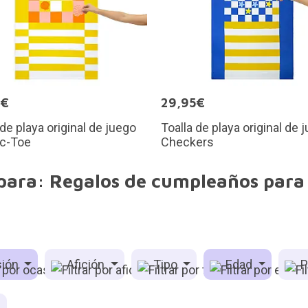
5€
29,95€
 de playa original de juego
Toalla de playa original de 
ac-Toe
Checkers
 para: Regalos de cumpleaños para 
ión
Afición
Tipo
Edad
P