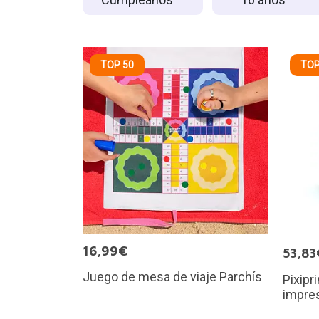
TOP 50
TOP
16,99€
53,83
Juego de mesa de viaje Parchís
Pixipr
impre