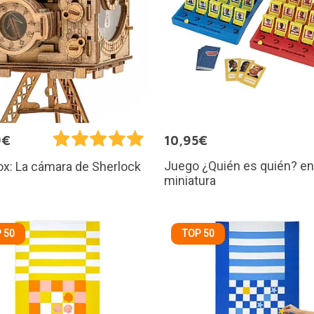
9€
10,95€
Juego ¿Quién es quién? en
x: La cámara de Sherlock
miniatura
 50
TOP 50