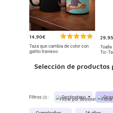
14,90€
29,9
Taza que cambia de color con
Toalla
gatito travieso
Tic-T
Selección de productos
Filtros
:
Destinatario
Ocas
(2)
Cumpleaños
16 años