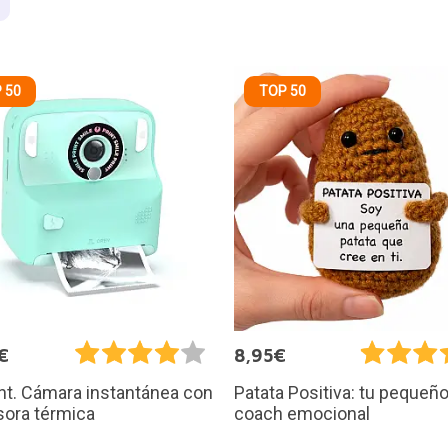
 50
TOP 50
€
8,95€
int. Cámara instantánea con
Patata Positiva: tu pequeñ
sora térmica
coach emocional