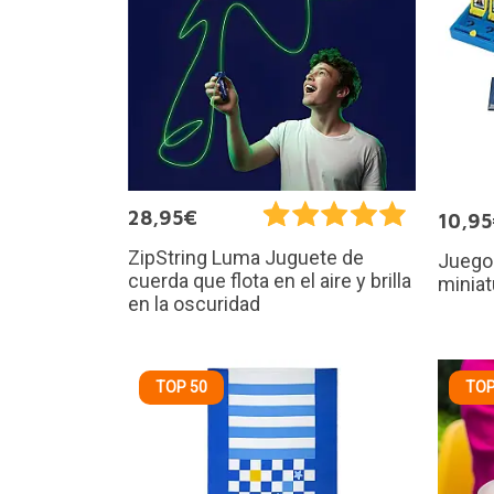
28,95€
10,9
ZipString Luma Juguete de
Juego
cuerda que flota en el aire y brilla
miniat
en la oscuridad
TOP 50
TOP