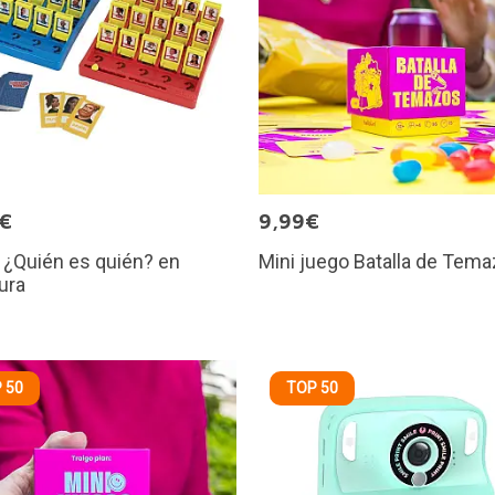
5€
9,99€
 ¿Quién es quién? en
Mini juego Batalla de Tem
ura
 50
TOP 50