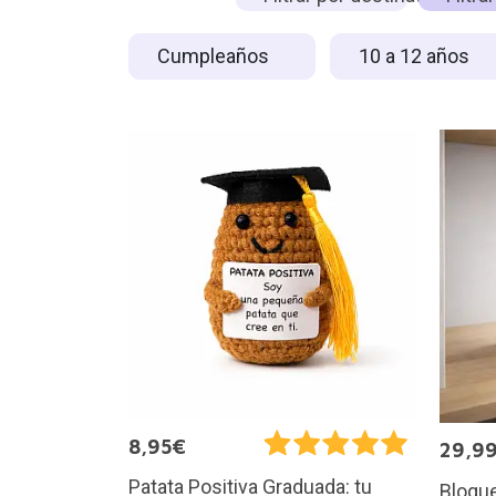
Cumpleaños
10 a 12 años
8,95€
29,9
Patata Positiva Graduada: tu
Bloque