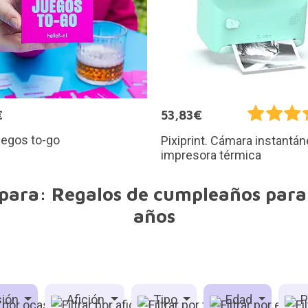
€
53,83€
uegos to-go
Pixiprint. Cámara instantá
impresora térmica
para: Regalos de cumpleaños para 
años
ión
Afición
Tipo
Edad
P