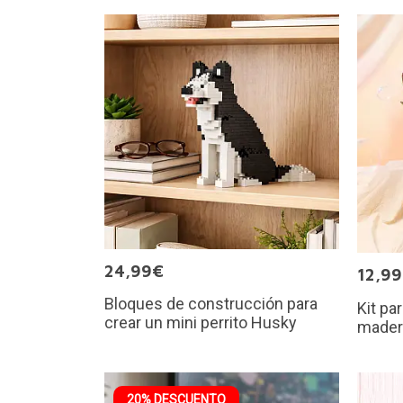
24,99€
12,9
Bloques de construcción para
Kit pa
crear un mini perrito Husky
mader
20% DESCUENTO