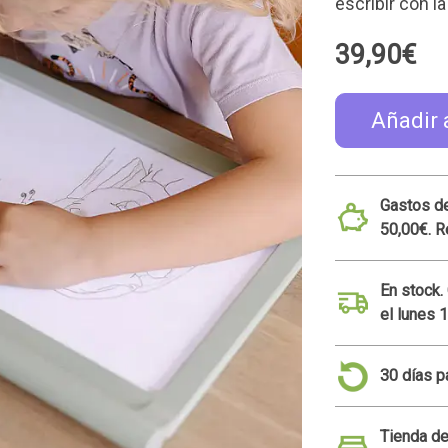
escribir con l
39,90€
Añadir 
Gastos de
50,00€. R
En stock.
el lunes 
30 días p
Tienda de