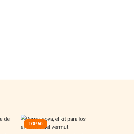
TOP 50
19,95€