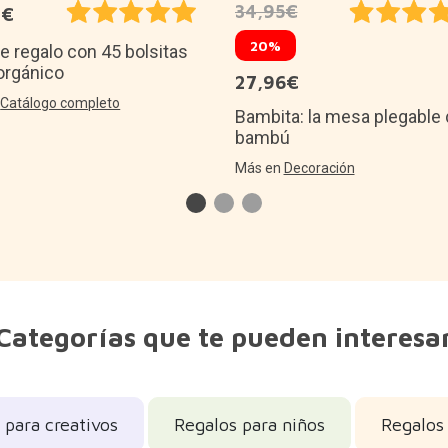
34,95€
0€
20%
e regalo con 45 bolsitas
orgánico
27,96€
n
Catálogo completo
Bambita: la mesa plegable
bambú
Más en
Decoración
Categorías que te pueden interesa
 para creativos
Regalos para niños
Regalos 