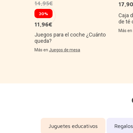
14,95€
17,9
 jardín
smo
20%
Caja d
de té 
11,96€
Más e
Juegos para el coche ¿Cuánto
queda?
Más en
Juegos de mesa
Juguetes educativos
Regalos