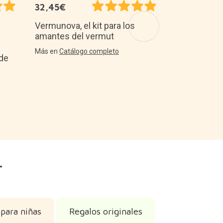
32,45€
Corocoro m
autorriego 
Vermunova, el kit para los
amantes del vermut
Más en
Plantas
Más en
Catálogo completo
 de
r
para niñas
Regalos originales