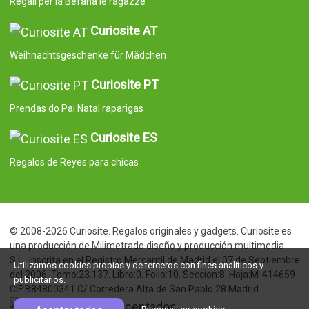
Regali per la Befana le ragazze
Curiosite AT
Weihnachtsgeschenke für Mädchen
Curiosite PT
Prendas do Pai Natal raparigas
Curiosite ES
Regalos de Reyes para chicas
© 2008-2026 Curiosite. Regalos originales y gadgets. Curiosite es
una producción de Milimetrado diseño y producción multimedia
S.L.. Inscrita en el Registro Mercantil de Madrid el 07 de Septiembre
Utilizamos cookies propias y de terceros con fines analíticos y
del 2006. Tomo:23.137. Libro:0. Folio:10. Seccion:8. Hoja:M-414659
publicitarios.
CIF:B84800341 C/ Corredera Alta de San Pablo 28 Madrid