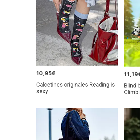
10,95€
11,19
Calcetines originales Reading is
Blind 
sexy
Climb