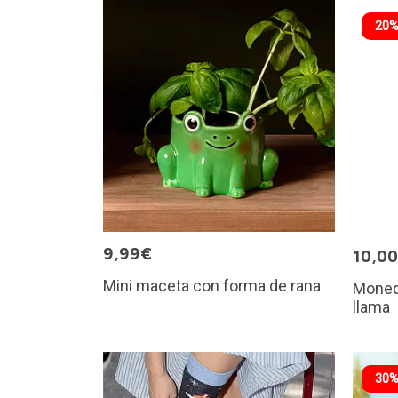
20%
9,99€
10,0
Mini maceta con forma de rana
Monede
llama
30%