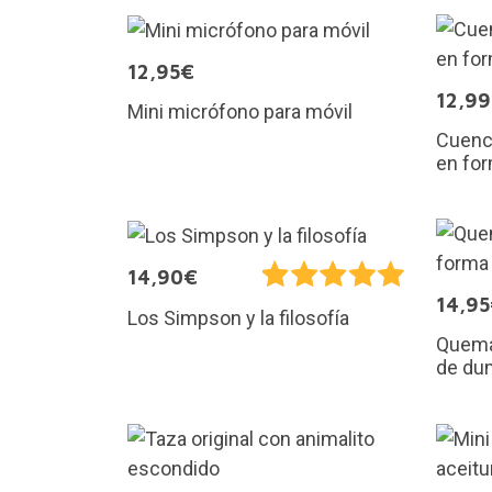
12,95€
12,9
Mini micrófono para móvil
Cuenco
en for
14,90€
14,9
Los Simpson y la filosofía
Quema
de du