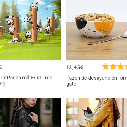
€
12,45€
box Panda roll: Fruit Tree
Tazón de desayuno en for
ing
gato