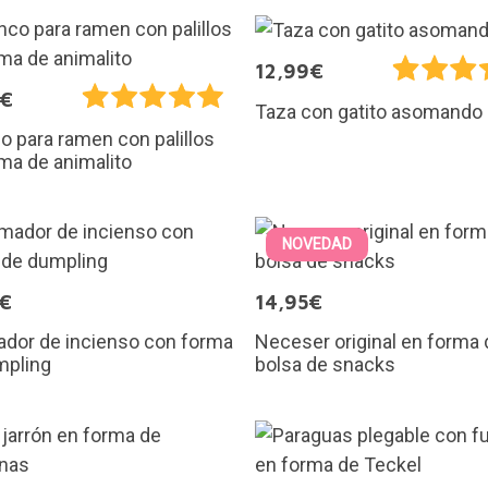
12,99€
9€
Taza con gatito asomando
 para ramen con palillos
ma de animalito
NOVEDAD
5€
14,95€
dor de incienso con forma
Neceser original en forma 
mpling
bolsa de snacks