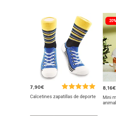
20%
7,90€
8,16€
Calcetines zapatillas de deporte
Mini 
animal