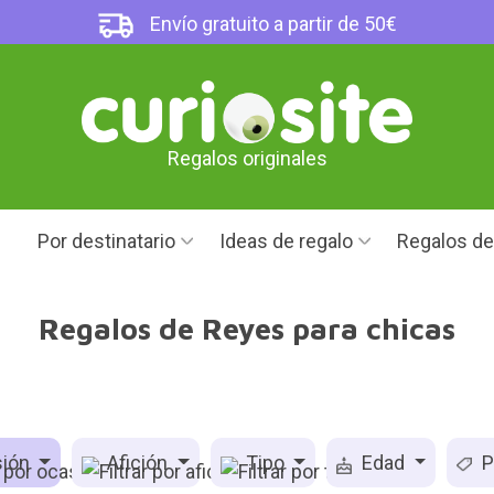
Envío gratuito a partir de 50€
Regalos originales
Por destinatario
Ideas de regalo
Regalos d
Regalos de Reyes para chicas
ión
Afición
Tipo
Edad
P