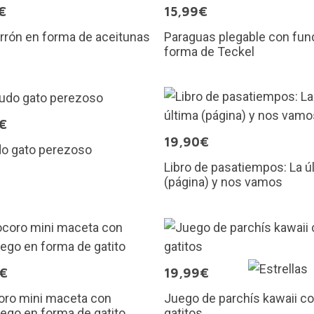
€
15,99€
arrón en forma de aceitunas
Paraguas plegable con fun
forma de Teckel
€
19,90€
do gato perezoso
Libro de pasatiempos: La ú
(página) y nos vamos
5€
19,99€
oro mini maceta con
Juego de parchís kawaii c
iego en forma de gatito
gatitos