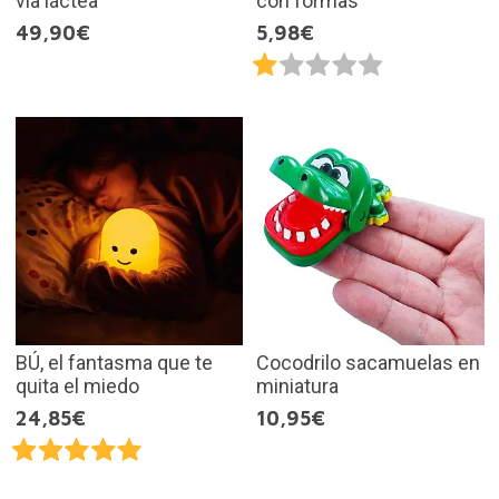
vía láctea
con formas
49,90€
5,98€
BÚ, el fantasma que te
Cocodrilo sacamuelas en
quita el miedo
miniatura
24,85€
10,95€