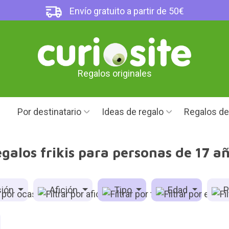
Envío gratuito a partir de 50€
Regalos originales
Por destinatario
Ideas de regalo
Regalos d
galos frikis para personas de 17 a
ión
Afición
Tipo
Edad
P