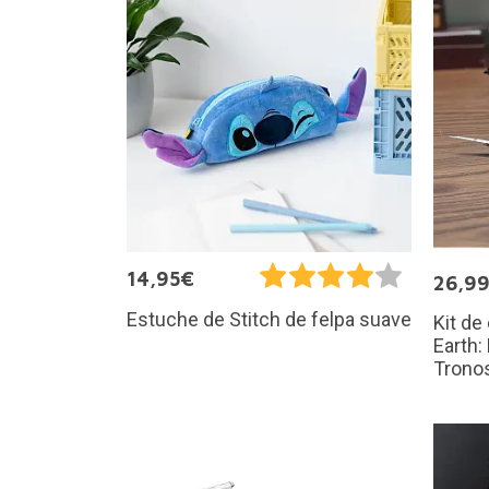
14,95€
26,9
Estuche de Stitch de felpa suave
Kit de
Earth:
Trono