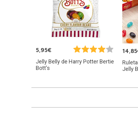
5,95€
14,85
Jelly Belly de Harry Potter Bertie
Rulet
Bott's
Jelly B