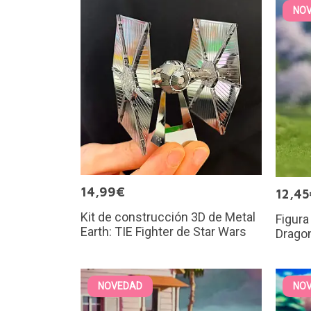
NO
14,99€
12,45
Kit de construcción 3D de Metal
Figura
Earth: TIE Fighter de Star Wars
Dragon
NOVEDAD
NO