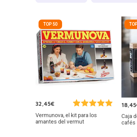
TOP 50
TOP
32,45€
18,45
Vermunova, el kit para los
Caja d
amantes del vermut
cafés