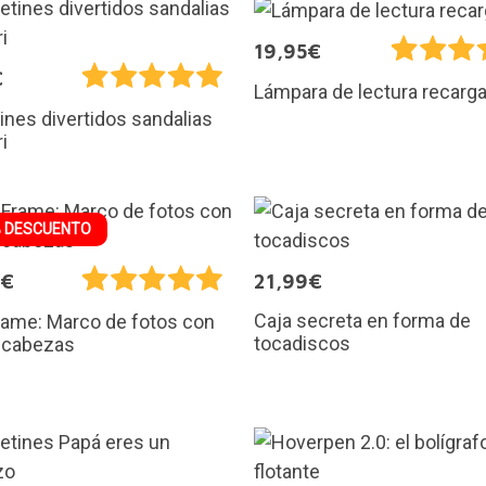
19,95€
€
Lámpara de lectura recarg
ines divertidos sandalias
i
 DESCUENTO
9€
21,99€
Caja secreta en forma de
rame: Marco de fotos con
tocadiscos
cabezas