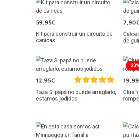
59,95€
7,90
Kit para construir un circuito de
Calcet
canicas
de guir
20%
12,95€
19,9
Taza Si papá no puede arreglarlo,
ClueF
estamos jodidos
rompe