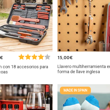
5€
15,00€
Llavero multiherramienta e
n con 18 accesorios para
forma de llave inglesa
coas
MADE IN SPAIN