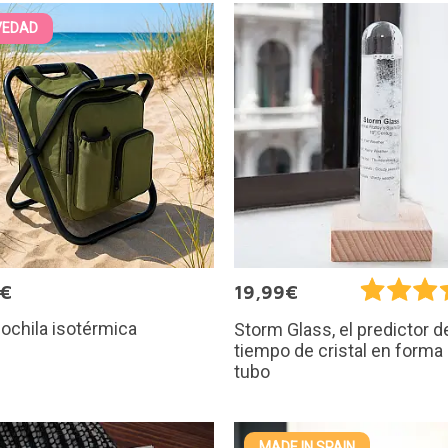
VEDAD
5€
19,99€
mochila isotérmica
Storm Glass, el predictor d
tiempo de cristal en forma
tubo
MADE IN SPAIN