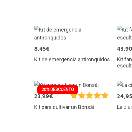
8,45€
43,9
Kit de emergencia antironquidos
Kit fa
escul
20% DESCUENTO
23,99€
24,9
La cie
Kit para cultivar un Bonsái