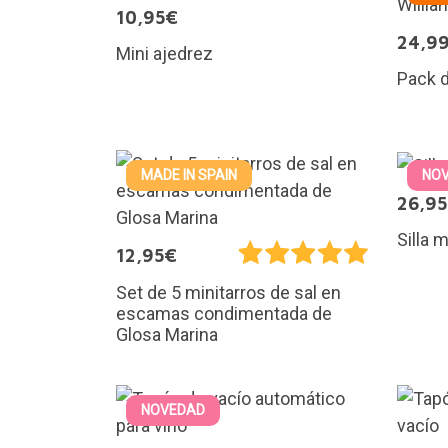
10,95€
24,9
Mini ajedrez
Pack d
MADE IN SPAIN
NO
26,9
Silla 
12,95€
Set de 5 minitarros de sal en
escamas condimentada de
Glosa Marina
NOVEDAD