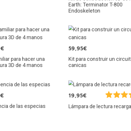
Earth: Terminator T-800
Endoskeleton
0€
59,95€
miliar para hacer una
Kit para construir un circui
tura 3D de 4 manos
canicas
5€
19,95€
ncia de las especias
Lámpara de lectura recarg