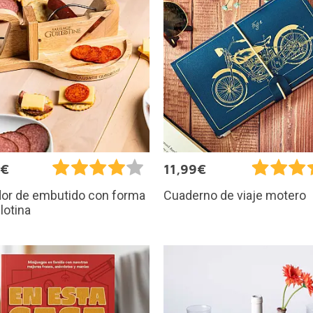
5€
11,99€
dor de embutido con forma
Cuaderno de viaje motero
llotina