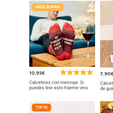
MADE IN SPAIN
10,95€
7,90
Calcetines con mensaje: Si
Calcet
puedes leer esto tráeme vino
de guir
TOP 50