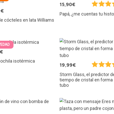
15,90€
9€
Papá, ¿me cuentas tu histo
e cócteles en lata Williams
VEDAD
5€
mochila isotérmica
19,99€
Storm Glass, el predictor d
tiempo de cristal en forma
tubo