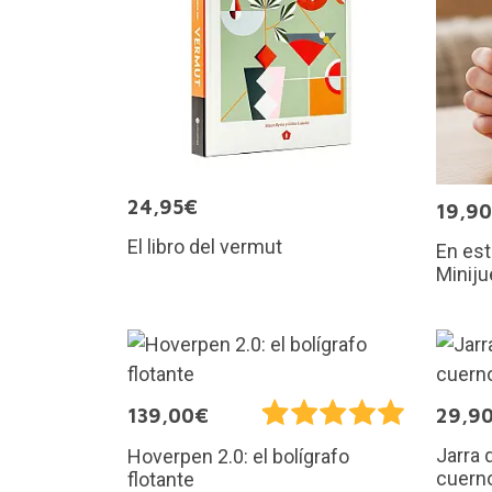
24,95€
19,9
El libro del vermut
En est
Miniju
139,00€
29,9
Jarra 
Hoverpen 2.0: el bolígrafo
cuerno
flotante