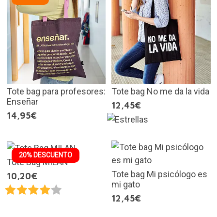
Tote bag para profesores:
Tote bag No me da la vida
Enseñar
12,45€
14,95€
20% DESCUENTO
Tote Bag MILAN
Tote bag Mi psicólogo es
10,20€
mi gato
12,45€