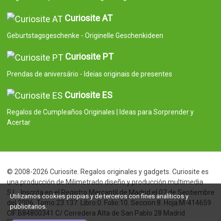
Curiosite AT
Geburtstagsgeschenke - Originelle Geschenkideen
Curiosite PT
Prendas de aniversário - Ideias originais de presentes
Curiosite ES
Regalos de Cumpleaños Originales | Ideas para Sorprender y
Acertar
© 2008-2026 Curiosite. Regalos originales y gadgets. Curiosite es
una producción de Milimetrado diseño y producción multimedia
S.L.. Inscrita en el Registro Mercantil de Madrid el 07 de Septiembre
Utilizamos cookies propias y de terceros con fines analíticos y
del 2006. Tomo:23.137. Libro:0. Folio:10. Seccion:8. Hoja:M-414659
publicitarios.
CIF:B84800341 C/ Corredera Alta de San Pablo 28 Madrid