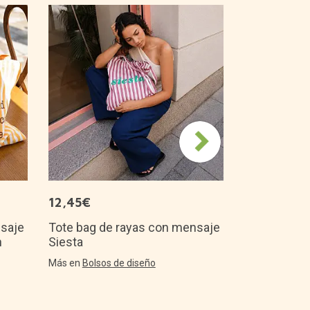
9,95€
TOP 50
Abanico co
viento
Más en
Abanico
12,45€
nsaje
Tote bag de rayas con mensaje
n
Siesta
Más en
Bolsos de diseño