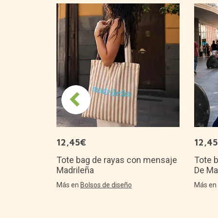
je: Si
áeme sushi
es
12,45€
12,4
Tote bag de rayas con mensaje
Tote 
Madrileña
De Mad
Más en
Bolsos de diseño
Más e