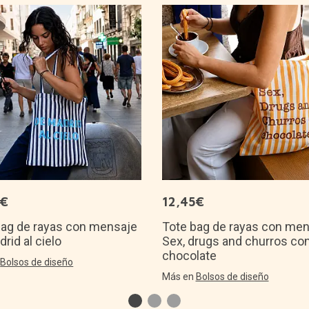
5€
12,45€
bag de rayas con mensaje
Tote bag de rayas con me
rid al cielo
Sex, drugs and churros co
chocolate
n
Bolsos de diseño
Más en
Bolsos de diseño