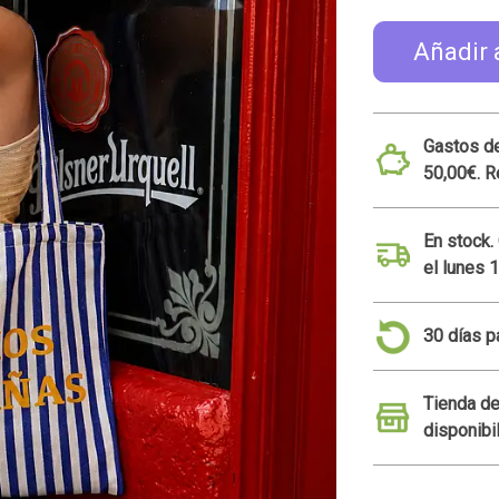
Añadir 
Gastos de
50,00€. R
En stock.
el lunes 
30 días p
Tienda de
disponibi