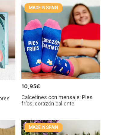
MADE IN SPAIN
10,95€
Calcetines con mensaje: Pies
lores
fríos, corazón caliente
MADE IN SPAIN