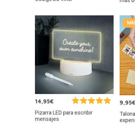
más b
MAD
14,95€
9,95
Pizarra LED para escribir
Talona
mensajes
exper