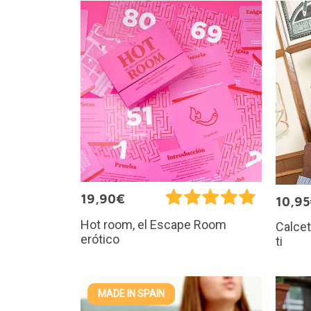
19,90€
10,9
Hot room, el Escape Room
Calcet
erótico
ti
MADE IN SPAIN