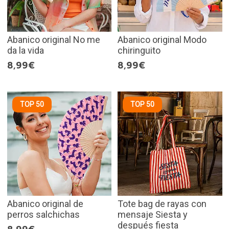
Abanico original No me
Abanico original Modo
da la vida
chiringuito
8,99€
8,99€
TOP 50
TOP 50
Abanico original de
Tote bag de rayas con
perros salchichas
mensaje Siesta y
después fiesta