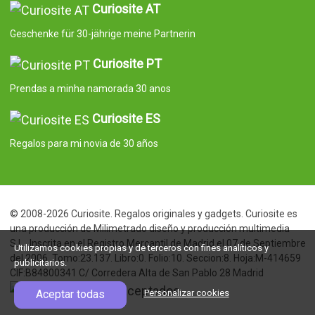
Curiosite AT
Geschenke für 30-jährige meine Partnerin
Curiosite PT
Prendas a minha namorada 30 anos
Curiosite ES
Regalos para mi novia de 30 años
© 2008-2026 Curiosite. Regalos originales y gadgets. Curiosite es
una producción de Milimetrado diseño y producción multimedia
S.L.. Inscrita en el Registro Mercantil de Madrid el 07 de Septiembre
Utilizamos cookies propias y de terceros con fines analíticos y
del 2006. Tomo:23.137. Libro:0. Folio:10. Seccion:8. Hoja:M-414659
publicitarios.
CIF:B84800341 C/ Corredera Alta de San Pablo 28 Madrid
Aceptar todas
Personalizar cookies